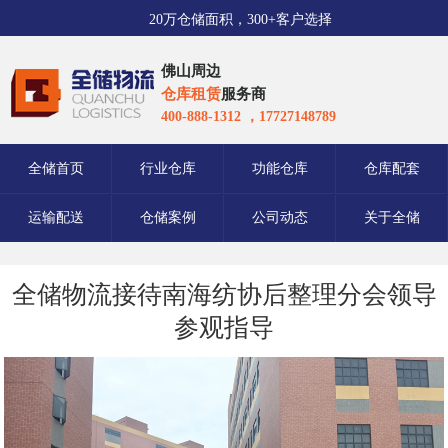
20万仓储面积，300+客户选择
佛山周边
仓库租赁
服务商
400-888-1312 ，17727148789
全储首页
行业仓库
功能仓库
仓库配套
运输配送
仓储案例
公司动态
关于全储
全储物流接待南海纺协后整理分会领导
参观指导