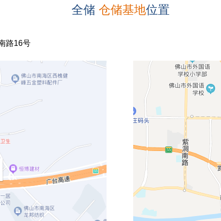
全储
仓储基地
位置
南路16号