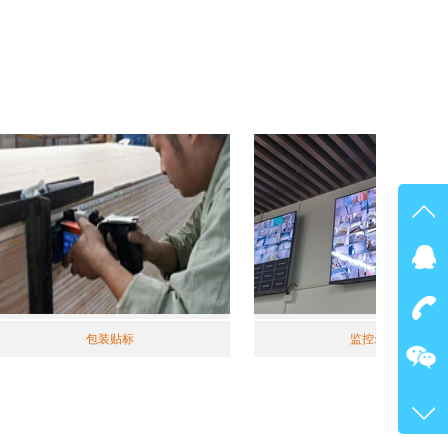
在线
点我
包装贴标
监控录像
在
咨询
400-