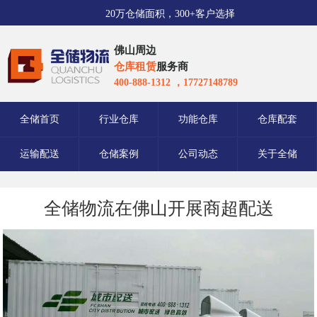
20万仓储面积，300+客户选择
佛山周边
仓库租赁
服务商
400-888-1312 ，17727148789
全储首页
行业仓库
功能仓库
仓库配套
运输配送
仓储案例
公司动态
关于全储
全储物流在佛山开展商超配送