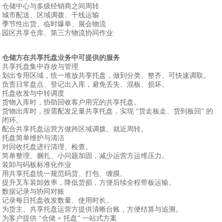
仓储中心与多级经销商之间周转
城市配送、区域调拨、干线运输
季节性出货、临时爆单、展会物流
园区共享仓库、第三方物流协同作业
仓储方在共享托盘业务中可提供的服务
共享托盘集中存放与管理
划出专用区域，统一堆放共享托盘，做到分类、整齐、可快速调取。
负责日常盘点、登记出入库，避免丢失、混板、损坏。
托盘收发与中转调度
货物入库时，协助回收客户用完的共享托盘。
货物出库时，按需配发足量共享托盘，实现 “货走板走、货到板回” 的
闭环。
配合共享托盘运营方做跨区域调拨、就近周转。
托盘简单维护与清洁
对回收托盘进行清理、检查。
简单整理、捆扎、小问题加固，减少运营方运维压力。
装卸与码板标准化作业
用共享托盘统一规范码货、打包、缠膜。
提升叉车装卸效率，降低货损，方便后续全程带板运输。
数据记录与协同对账
记录每日托盘收发数量、使用时长。
为货主、共享托盘运营方提供清晰台账，方便结算与追溯。
为客户提供 “仓储 + 托盘” 一站式方案