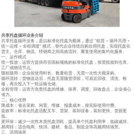
共享托盘循环业务介绍
共享托盘循环业务，是以标准化托盘为载体，通过 “租赁 + 循环共用 +
统一运维 + 全程调度” 模式，替代企业传统自购自用托盘，实现托盘在
货主、仓库、物流、经销商之间高效流转、重复使用的集约化服务。
一、运作模式
统一投放：运营方提供符合国标规格的标准化托盘，按需投放到仓库、
工厂或物流节点。
随租随用：企业按使用时长、数量租赁，无需一次性大额采购。
循环流转：货物送达后，托盘无需随货滞留，可就近回收、清洗、检
修，再次投入下一轮运输仓储。
全程管理：运营方负责托盘的维修、保养、调度、回收盘点，企业省心
省力。
二、核心优势
降成本：省去采购、闲置、维修、报废成本，按实际使用付费。
提效率：标准化托盘适配叉车、货架、装卸设备，装卸更快、货损更
低。
更环保：减少一次性木质托盘消耗，提高单个托盘利用率，低碳减排。
易周转：适合电商、快消、建材、食品、制造业等高频周转场景。
三、适用场景