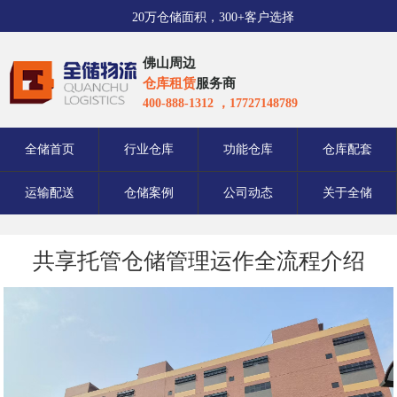
20万仓储面积，300+客户选择
佛山周边
仓库租赁
服务商
400-888-1312 ，17727148789
全储首页
行业仓库
功能仓库
仓库配套
运输配送
仓储案例
公司动态
关于全储
共享托管仓储管理运作全流程介绍