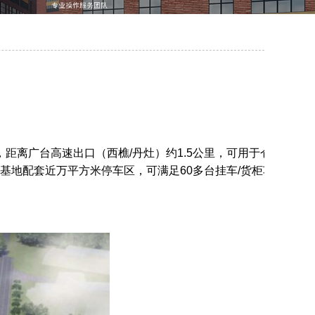
距离广台高速出口（西樵/丹灶）约1.5公里，可用于仓
基地配套近万平方米停车区，可满足60多台挂车/货柜车