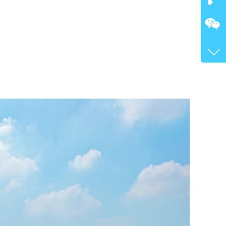
在
咨询
400-
客服
4717