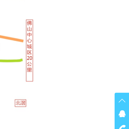
在线
点我